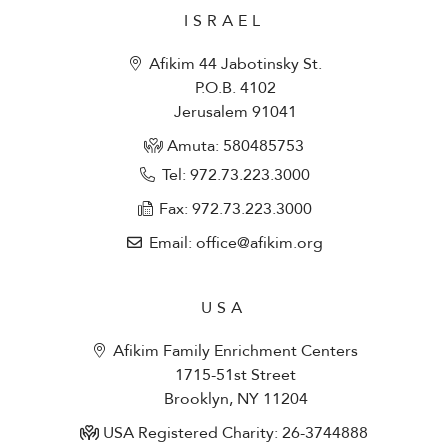
ISRAEL
Afikim 44 Jabotinsky St.
P.O.B. 4102
Jerusalem 91041
Amuta: 580485753​
Tel: 972.73.223.3000
Fax: 972.73.223.3000
Email: office@afikim.org
USA
Afikim Family Enrichment Centers
1715-51st Street
Brooklyn, NY 11204
USA Registered Charity: 26-3744888