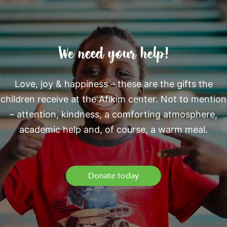
We need your help!
Love, joy & happiness – these are the gifts the
children receive at the Afikim center. Not to mention
– attention, kindness, a comforting atmosphere,
academic help and, of course, a warm meal.
Donate today