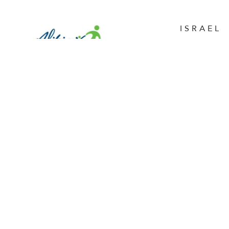
ISRAEL
Afikim 44
P.O.B. 41
Jerusale
AFIKIM
RUN4AFIKIM
Amuta: 5
Tel: 972.
Fax: 972.
Email: of