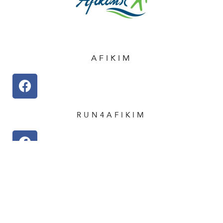
AFIKIM
RUN4AFIKIM
ISRAEL
Afikim 44 Jabotinsky St.
P.O.B. 4102
Jerusalem 91041