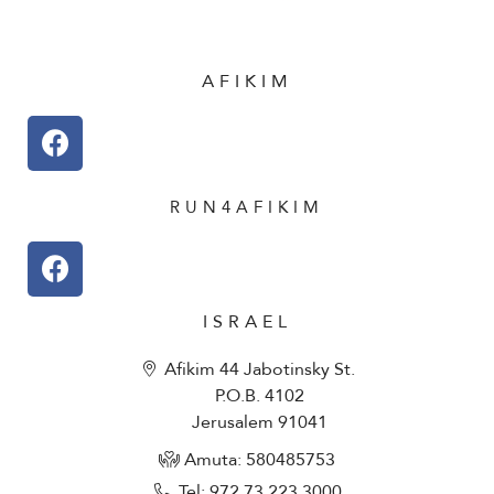
AFIKIM
RUN4AFIKIM
ISRAEL
Afikim 44 Jabotinsky St.
P.O.B. 4102
Jerusalem 91041
Amuta: 580485753​
Tel: 972.73.223.3000